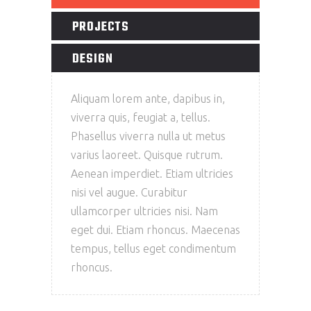
PROJECTS
DESIGN
Aliquam lorem ante, dapibus in,
viverra quis, feugiat a, tellus.
Phasellus viverra nulla ut metus
varius laoreet. Quisque rutrum.
Aenean imperdiet. Etiam ultricies
nisi vel augue. Curabitur
ullamcorper ultricies nisi. Nam
eget dui. Etiam rhoncus. Maecenas
tempus, tellus eget condimentum
rhoncus.