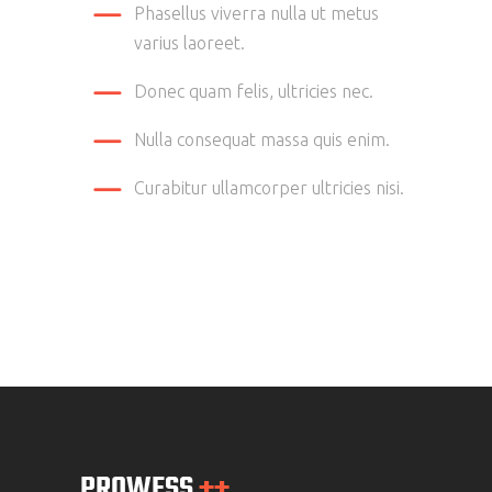
Phasellus viverra nulla ut metus
varius laoreet.
Donec quam felis, ultricies nec.
Nulla consequat massa quis enim.
Curabitur ullamcorper ultricies nisi.